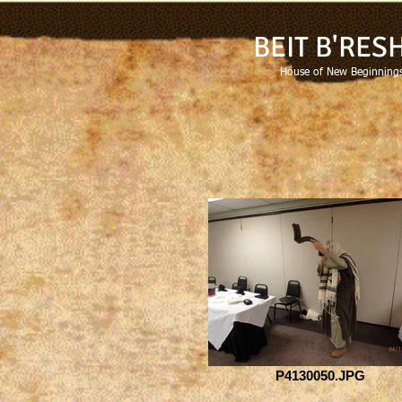
BEIT B'RES
House of New Beginnings
P4130050.JPG