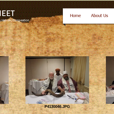
HEET
Home
About Us
 Hebraic Congreation
P4130046.JPG