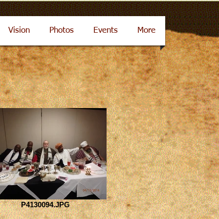
Vision
Photos
Events
More
P4130094.JPG